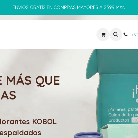
ENVÍOS GRATÍS EN COMPRAS MAYORES A $399 MXN
OS
ENCUÉNTRANOS
MAYOREO
+52
E MÁS QUE
AS
dorantes KOBOL
respaldados