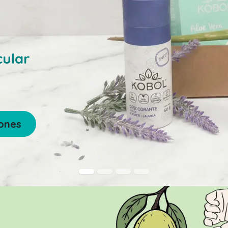
cular
iones