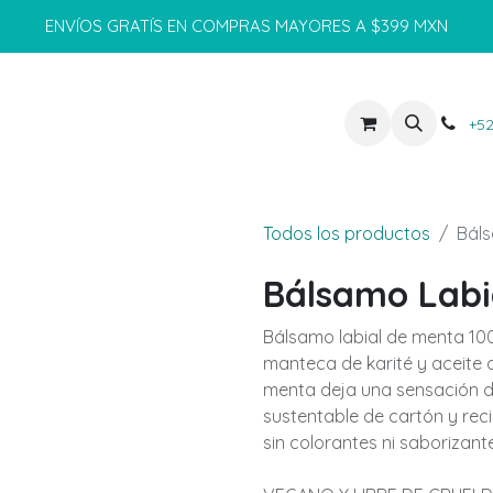
ENVÍOS GRATÍS EN COMPRAS MAYORES A $399 MXN
OS
ENCUÉNTRANOS
MAYOREO
+52
Todos los productos
Báls
Bálsamo Labi
Bálsamo labial de menta 10
manteca de karité y aceite 
menta deja una sensación de
sustentable de cartón y reci
sin colorantes ni saborizantes