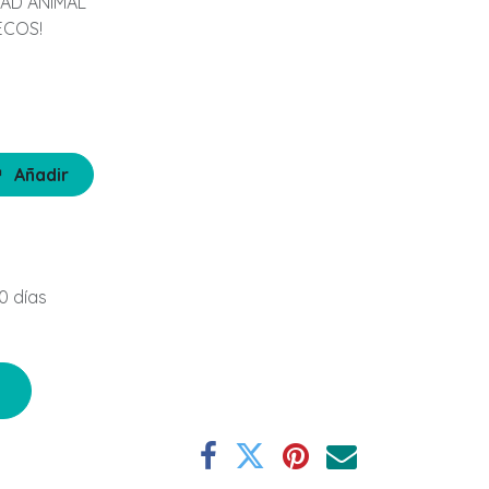
DAD ANIMAL
ECOS!
Añadir
0 días